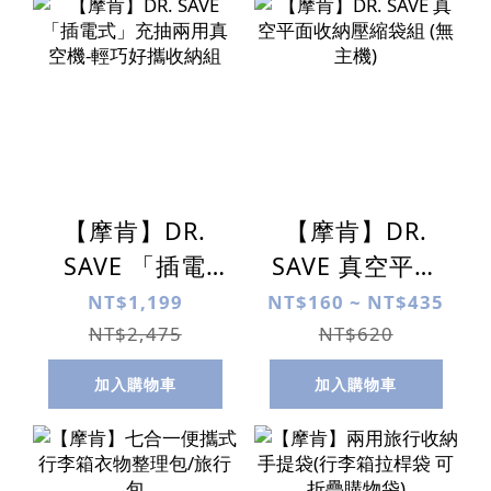
【摩肯】DR.
【摩肯】DR.
SAVE 「插電
SAVE 真空平面
式」充抽兩用真
收納壓縮袋組
NT$1,199
NT$160 ~ NT$435
空機-輕巧好攜收
(無主機)
NT$2,475
NT$620
納組
加入購物車
加入購物車