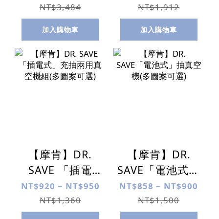
電式)豪華型(搭
機(電池式)經濟
NT$3,484
NT$1,912
配多尺寸的收納
型(搭配多尺寸收
加入購物車
加入購物車
袋組合)再加碼送
納袋組合)
18吋派對鋁箔氣
球x2支
【摩肯】DR.
【摩肯】DR.
SAVE 「插電
SAVE「電池式」
式」充抽兩用真
抽真空機(多圖案
NT$920 ~ NT$950
NT$858 ~ NT$900
空機組(多圖案可
可選)
NT$1,360
NT$1,500
選)