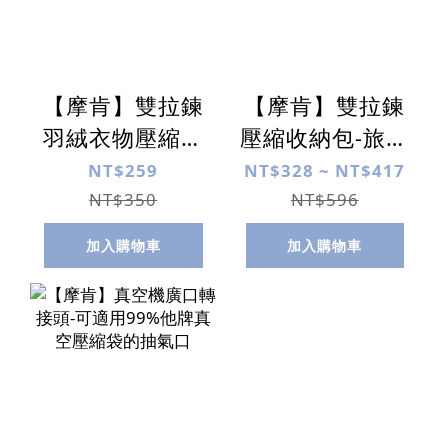
【摩肯】雙拉鍊
【摩肯】雙拉鍊
羽絨衣物壓縮收
壓縮收納包-旅行
納包2件旅行套
套組( 無須真空
NT$259
NT$328 ~ NT$417
組(含大小衣物袋
機)
NT$350
NT$596
無須真空機)
加入購物車
加入購物車