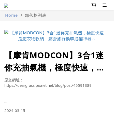
Home
部落格列表
【摩肯MODCON】3合1迷
你充抽氣機，極度快速，是
您衣物收納、露營旅行換季
原文網址：
https://deargrass.pixnet.net/blog/post/45591389
必備神器～ BY P¤T¤T
30cm起跳的鄉民之家！
每個家庭或多或少都有打氣機，不論是腳踏車輪胎沒氣或是打
2024-03-15
球彈不起來