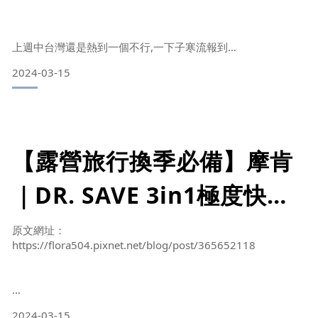
收拾行李、露營戶外活動、
換季居家收納時，不可或缺
上週中台灣還是熱到一個不行,一下子寒流報到
2024-03-15
一冷起來家裡想得的棉被毛毯都必須拿出來
的小幫手 BY jaicyjy
你都是怎麼收納那麼厚棉被、厚毯、衣物呢？
大家有沒有會感覺，總有種衣服被子永遠收不完
【露營旅行換季必備】摩肯
收納空間永遠都不夠的困擾,這次出國時被同團團友燒到的收納
好物
｜DR. SAVE 3in1極度快抽
【露營旅行換季必備】【摩肯】DR. SAVE 3in1極度快抽充抽
充氣機9件組，迷你充抽氣
機 九件組
原文網址：
https://flora504.pixnet.net/blog/post/365652118
機｜極度快速｜充氣、抽
出國旅遊收拾行李、露營戶外活動、換季居家收納時，不可或
缺的小幫手
氣、緊急電源，通通都能
習慣將大型物品收在掀床下的收納櫃中，特別是換季衣物、棉
2024-03-15