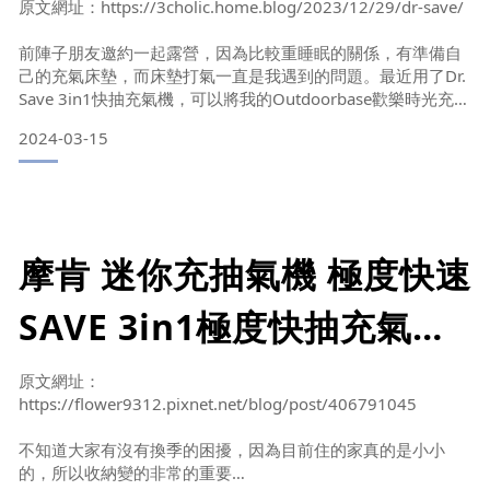
必備的迷你充抽氣機 BY
原文網址：https://3cholic.home.blog/2023/12/29/dr-save/
3Cholic 科技情報
我需要使用抽充氣機嗎 / 抽充氣機的使用時機
前陣子朋友邀約一起露營，因為比較重睡眠的關係，有準備自
己的充氣床墊，而床墊打氣一直是我遇到的問題。最近用了Dr.
Save 3in1快抽充氣機，可以將我的Outdoorbase歡樂時光充氣
床墊覺曉(尺寸:200x197x16cm)打氣完成，加上體積小、還有
▲利用抽充氣機+真空壓縮袋的收納術，可以讓空間變得更多。
2024-03-15
抽真空等衣物收納、緊急行動電源功能，無論是露營、出國旅
遊都相當推薦帶著它！
如果喜歡用真空壓縮袋收納衣物棉
DR. SAVE 3in1極度快抽充氣機 開箱
▼Dr. S
摩肯 迷你充抽氣機 極度快速
SAVE 3in1極度快抽充氣機9
件組 露營旅行換季必備 BY
原文網址：
https://flower9312.pixnet.net/blog/post/406791045
茉莉小花妹
不知道大家有沒有換季的困擾，因為目前住的家真的是小小
的，所以收納變的非常的重要