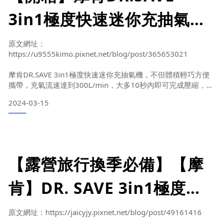
3in1極度快速迷你充抽氣機
9件組，露營旅行換季必備
原文網址：
https://u9555kimo.pixnet.net/blog/post/365653021
BY萊特品客&#x27;s吃喝玩
摩肯DR.SAVE 3in1極度快速迷你充抽氣機，不但體積輕巧方便
樂
攜帶，充氣流速達到300L/min，大多10秒內即可完成壓縮，
還可以切換接頭的安裝位置，一秒變成充氣機，可以替游泳
2024-03-15
圈、氣墊床、充氣玩具等進行充氣，甚至提供了USB接孔，在
外出旅行時可以當作手機的緊急行動電源，不僅省力又方便，
輕鬆應對旅行中的空間需求！
【露營旅行換季必備】【摩
肯】DR. SAVE 3in1極度快
每次到了換季的時候衣服的收納總是令人頭痛，更別說體積更
大的
速迷你充抽氣機 ，出國旅遊
原文網址：https://jaicyjy.pixnet.net/blog/post/49161416