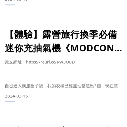
被等等但仍有收納空間方面的困擾，該怎麼辦
用！ BY 芙蘿菈の小天地
推薦《摩肯迷你充抽氣機》，真的完全就是我的神隊友無誤
【體驗】露營旅行換季必備
摩肯DR. SAVE 3in1極度快抽充氣機9件組
迷你充抽氣機《MODCON
摩肯》DR. SAVE 3in1極度
內容物及配件
原文網址：https://reurl.cc/RW3O8D
快速抽充氣機9件組，充
DR. SAVE主機組 X 1
(內含：抽充氣機*1、3種抽充氣轉接頭、TYPE-C充電線*1、防
氣、抽氣、緊急電源，無線
自從進入漢服圈子後，我的衣櫃已經無性繁殖出3個，現在整個
水束口袋*1、說明書）
2樓客廳都是我的漢服
2024-03-15
不受環境限制，解決生活居
導致我一般日常衣服都不知道要往哪塞
家、旅遊戶外活動的大小問
真空壓縮袋S Ｘ