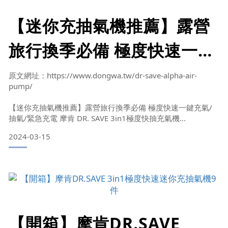
【迷你充抽氣機推薦】露營
旅行換季必備 極度快速一鍵
充氣/抽氣/緊急充電 摩肯
原文網址：https://www.dongwa.tw/dr-save-alpha-air-
pump/
DR. SAVE 3in1極度快抽充
【迷你充抽氣機推薦】露營旅行換季必備 極度快速一鍵充氣/
氣機 BY 東蛙池塘
抽氣/緊急充電 摩肯 DR. SAVE 3in1極度快抽充氣機
2024-03-15
各位朋友有使用過「迷你充抽氣機」嗎？不得不說迷你充抽氣
機真是一個家家戶戶必備的收納好物，各位朋友如果也想找一
台好用的迷你充抽氣機的話，推薦這台「摩肯 DR. SAVE 3in1
極度快抽充氣機」，摩肯 DR. SAVE 3in1極度快抽充氣機擁有
充氣、抽氣以及緊急電源三大功能
【開箱】摩肯DR.SAVE