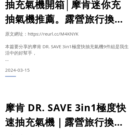
題 BY 屏兒的生活日誌
以前換季都是用帆布袋打包塞衣櫃內，要穿的放外面衣架上或
抽充氣機開箱│摩肯迷你充
是抽屜內
抽氣機推薦。露營旅行換季
這2年辦了幾場場活動，每次都需要大包小包的出門，光是2天
1夜的漢服跟配飾，就需要用到29吋的行李箱來裝，搭火車超
必備／極度快速 BY藍波波
麻煩的
原文網址：https://reurl.cc/M4KNYK
Beautiful Life
以前也買過真空收納的袋子，需要搭配吸塵器，只能居家換季
本篇要分享的摩肯 DR. SAVE 3in1極度快抽充氣機9件組是我生
使用，外出只能徒手壓，但光是收納1件大衣，我就壓到流汗，
活中的好幫手，
太花時間跟體力了
無論是棉被、衣物利用壓縮袋收納省空間，或是露營時充氣和
2024-03-15
收納氣墊床、游泳圈，
使用上真的簡單又便利。
無線設計不受場地限制，小巧機身方便攜帶出國，
摩肯 DR. SAVE 3in1極度快
除收納和充氣外，還可以作為緊急電源使用。
速抽充氣機｜露營旅行換季