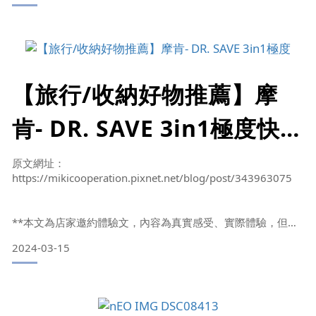
打氣是一定必要的，甚至夏天的游泳圈、冬天的泡澡浴缸都會
用到
但抽氣相對來說就比較少用到，一般人會用到抽氣大多是收納
衣物為主
【旅行/收納好物推薦】摩
如果有一個產品能兼具充氣與抽氣功能的話，想必一定能造福
肯- DR. SAVE 3in1極度快抽
不少家庭
充氣機9件組：露營旅行換
今天要和大家開箱的產品就是【摩肯】最新所推出的迷你充抽
原文網址：
氣機
https://mikicooperation.pixnet.net/blog/post/343963075
季必備的迷你充抽氣機，抽
3合1功能讓您要充氣打氣、抽氣收納甚至化身為行動電源幫手
氣極度快速方便 BY 米粉故
**本文為店家邀約體驗文，內容為真實感受、實際體驗，但喜
好感受因人而異**現在的房子愈來愈貴，整個也都逐漸縮小，
2024-03-15
室內收納空間也愈來愈不足夠，每當換季的時候總會有許多煩
鄉麋粉奇
惱，真空壓縮袋是小家庭換季收納衣物的好幫手，但總有缺
點，以往不是用手壓就是要把吸塵器從那櫃子深處搬出來，整
個真的大不便啊！好在現在有迷你型的抽氣機，這次我使用的
是【摩肯-DR. SAVE 3in1極度快抽充氣機