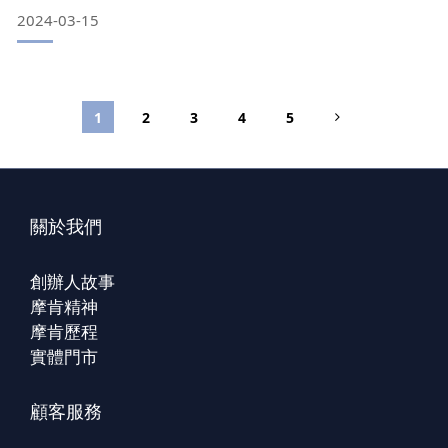
無論是夏天衣服還是冬天衣服，在換季時，對於收納真的是一
2024-03-15
大考驗
今天要分享收納的好幫手，就是"摩肯"之"SAVE 3in1極度快抽
充氣機9件組"、"真空棉被壓縮袋XXL"及"可掛式大衣壓縮袋M"
1
2
3
4
5
摩肯這名字很特別喔！是MODCON = Mo
關於我們
創辦人故事
摩肯精神
摩肯歷程
實體門市
顧客服務