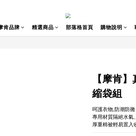
摩肯品牌
精選商品
部落格首頁
購物說明
【摩肯】
縮袋組
呵護衣物,防潮防黴
專用材質隔絕水氣
厚重棉被輕易置入