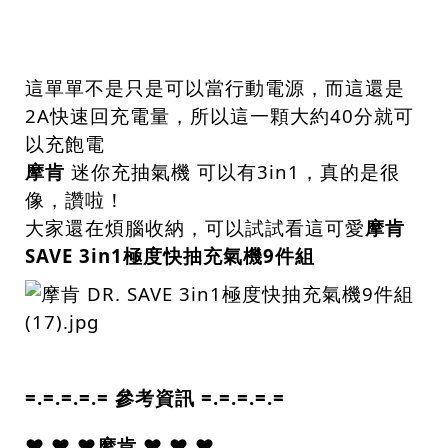
這單單不是只是可以當行動電源，而這還是
2A快速回充電量，所以這一顆大約40分就可
以充飽電
摩肯
迷你充抽氣機 可以有3in1，真的是很
像，讚啦！
大家還在煩腦收納，可以試試看這可愛
摩肯
SAVE 3in1極度快抽充氣機9件組
=.=.=.=.= 參考資訊 =.=.=.=.=
❤.❤.❤
摩肯
❤.❤.❤