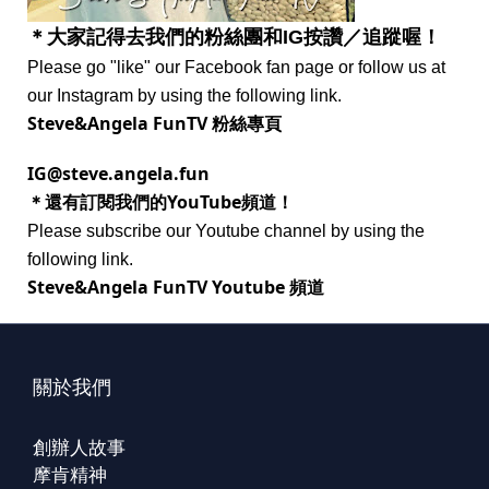
＊大家記得去我們的粉絲團和IG按讚／追蹤喔！
Please go "like" our Facebook fan page or follow us at
our Instagram by using the following link.
Steve&Angela FunTV 粉絲專頁
IG@steve.angela.fun
＊還有訂閱我們的YouTube頻道！
Please subscribe our Youtube channel by using the
following link.
Steve&Angela FunTV Youtube 頻道
關於我們
創辦人故事
摩肯精神