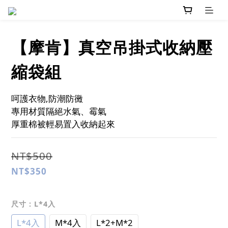
【摩肯】真空吊掛式收納壓
縮袋組
呵護衣物,防潮防黴
專用材質隔絕水氣、霉氣
厚重棉被輕易置入收納起來
NT$500
NT$350
尺寸
: L*4入
L*4入
M*4入
L*2+M*2