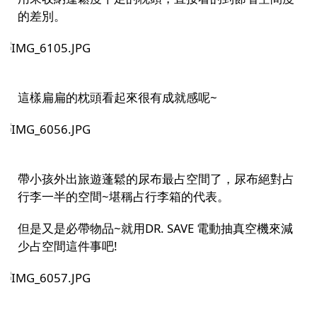
的差別。
這樣扁扁的枕頭看起來很有成就感呢~
帶小孩外出旅遊蓬鬆的尿布最占空間了，尿布絕對占
行李一半的空間~堪稱占行李箱的代表。
但是又是必帶物品~就用DR. SAVE 電動抽真空機來減
少占空間這件事吧!