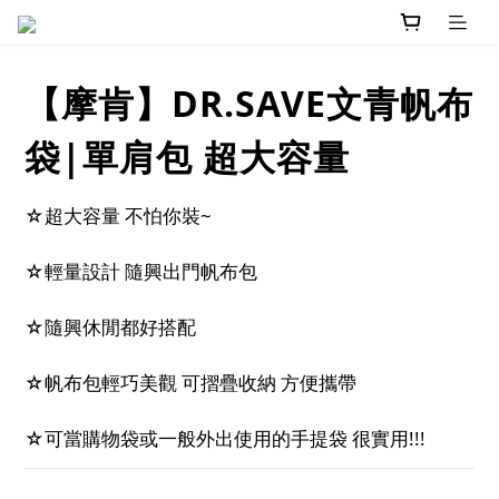
【摩肯】DR.SAVE文青帆布
袋|單肩包 超大容量
☆超大容量 不怕你裝~
☆輕量設計 隨興出門帆布包
☆隨興休閒都好搭配
☆帆布包輕巧美觀 可摺疊收納 方便攜帶
☆可當購物袋或一般外出使用的手提袋 很實用!!!