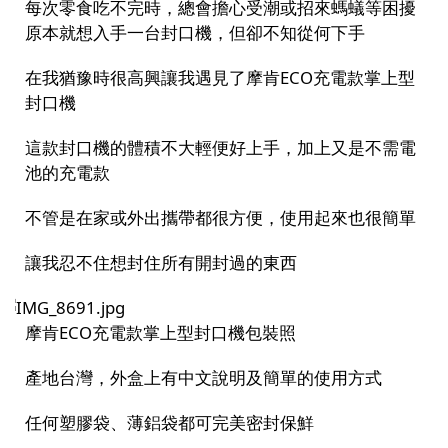
每次零食吃不完時，總會擔心受潮或招來螞蟻等困擾
原本就想入手一台封口機，但卻不知從何下手
在我猶豫時很高興讓我遇見了摩肯
ECO
充電款掌上型
封口機
這款封口機的體積不大輕便好上手，加上又是不需電
池的充電款
不管是在家或外出攜帶都很方便，使用起來也很簡單
讓我忍不住想封住所有開封過的東西
摩肯
ECO
充電款掌上型封口機包裝照
產地台灣，外盒上有中文說明及簡單的使用方式
任何塑膠袋、薄鋁袋都可完美密封保鮮