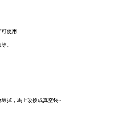
皆可使用
氣等。
會壞掉，馬上改換成真空袋~